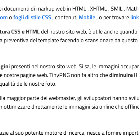
à dei documenti di markup web in HTML , XHTML , SMIL , MathM
tom
o
fogli di stile CSS
, contenuti
Mobile
, o per trovare
link
uttura CSS e HTML
del nostro sito web, è utile anche quando
a preventiva del template facendolo scansionare da questo u
gini
presenti nel nostro sito web. Si sa, le immagini occupa
lle nostre pagine web. TinyPNG non fa altro che
diminuire il
ualità delle nostre foto.
lla maggior parte dei webmaster, gli sviluppatori hanno svi
 ottimizzare direttamente le immagini sia online che offline
ie al suo potente motore di ricerca, riesce a fornire importa