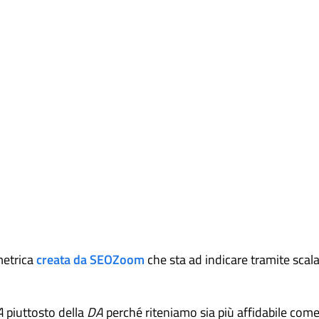
metrica
creata da SEOZoom
che sta ad indicare tramite scal
A
piuttosto della
DA
perché riteniamo sia più affidabile come 