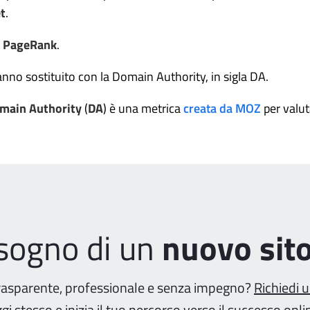
et
.
o
PageRank
.
hanno sostituito con la Domain Authority, in sigla DA.
main Authority
(
DA
) è una metrica
creata da MOZ
per valut
isogno di un
nuovo sit
rasparente, professionale e senza impegno?
Richiedi 
gi stesso e inizia il tuo percorso verso il successo onli