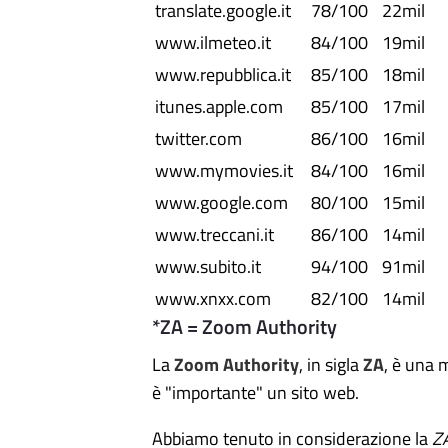
translate.google.it
78/100
22mil
www.ilmeteo.it
84/100
19mil
www.repubblica.it
85/100
18mil
itunes.apple.com
85/100
17mil
twitter.com
86/100
16mil
www.mymovies.it
84/100
16mil
www.google.com
80/100
15mil
www.treccani.it
86/100
14mil
www.subito.it
94/100
91mil
www.xnxx.com
82/100
14mil
*ZA = Zoom Authority
La
Zoom Authority
, in sigla
ZA
, è una 
è "importante" un sito web.
Abbiamo tenuto in considerazione la
Z