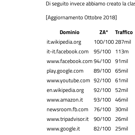
Di seguito invece abbiamo creato la class
[Aggiornamento Ottobre 2018]
Dominio
ZA*
Traffico
it.wikipedia.org
100/100
287mil
it-it.facebook.com
95/100
113m
www.facebook.com
94/100
91mil
play.google.com
89/100
65mil
www.youtube.com
92/100
61mil
en.wikipedia.org
92/100
52mil
www.amazon.it
93/100
46mil
newsroom.fb.com
76/100
30mil
www.tripadvisor.it
90/100
26mil
www.google.it
82/100
25mil