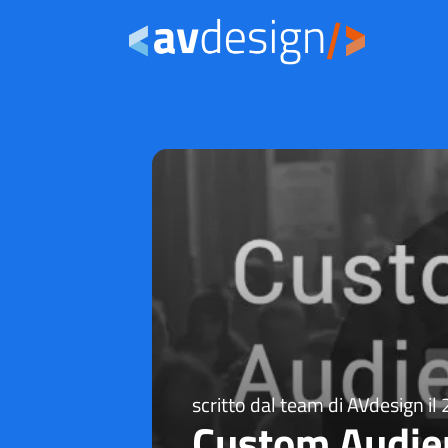
scritto dal team di AVdesign il
Custom Audien