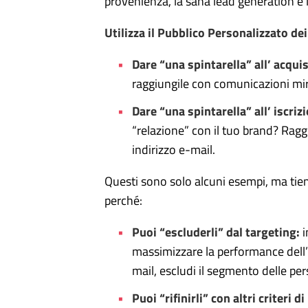
provenienza, la sana lead generation è 
Utilizza il Pubblico Personalizzato dei
Dare “una spintarella” all’ acqui
raggiungile con comunicazioni mir
Dare “una spintarella” all’ iscriz
“relazione” con il tuo brand? Ragg
indirizzo e-mail.
Questi sono solo alcuni esempi, ma tien
perché:
Puoi “escluderli” dal targeting:
i
massimizzare la performance dell’i
mail, escludi il segmento delle pers
Puoi “rifinirli” con altri criteri d