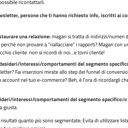
ssibile ricontattarli.
newsletter, persone che ti hanno richiesto info, iscritti ai co
staurare una relazione:
magari si tratta di indirizzi/numeri di
erché non provare a “riallacciare” i rapporti? Magari con u
cchio cliente non si ricordi di noi…e torni cliente!
 desideri/interessi/comportamenti del segmento specific
sletter? Fai inserzioni mirate allo step del funnel di conversio
 un account nel tuo e-commerce? Beh, è l’ora di ricordargli ch
esideri/interessi/comportamenti del segmento specifico:
le
 giusta.
isultati quanto più sono segmentate; Evita di utilizzare list