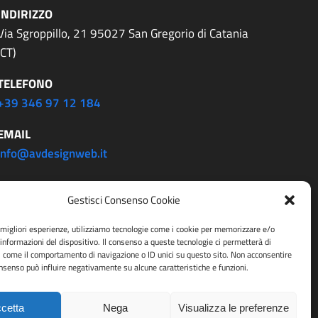
INDIRIZZO
Via Sgroppillo, 21 95027 San Gregorio di Catania
(CT)
TELEFONO
+39 346 97 12 184
EMAIL
info@avdesignweb.it
Gestisci Consenso Cookie
e migliori esperienze, utilizziamo tecnologie come i cookie per memorizzare e/o
 informazioni del dispositivo. Il consenso a queste tecnologie ci permetterà di
i come il comportamento di navigazione o ID unici su questo sito. Non acconsentire
consenso può influire negativamente su alcune caratteristiche e funzioni.
olicy
cetta
Nega
Visualizza le preferenze