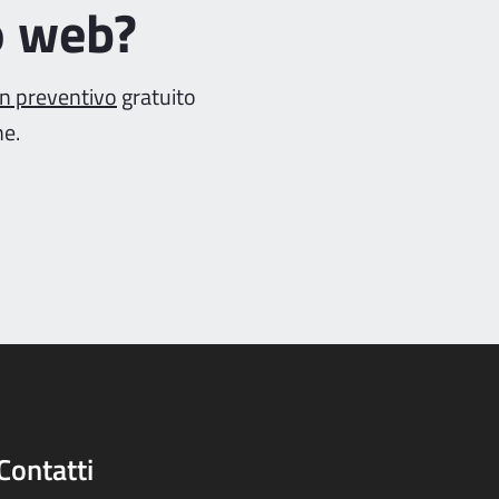
o web?
un preventivo
gratuito
ne.
Contatti