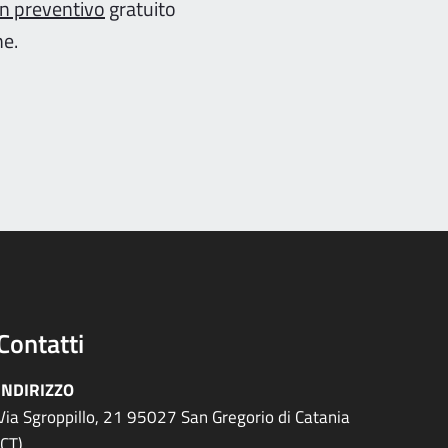
un preventivo
gratuito
ne.
Contatti
INDIRIZZO
Via Sgroppillo, 21 95027 San Gregorio di Catania
(CT)