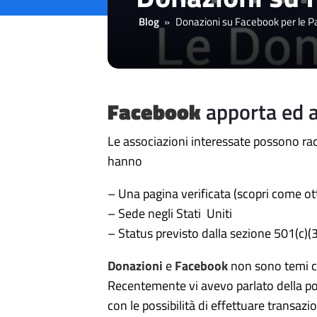
Blog
»
Donazioni su Facebook per le Pa
Facebook
apporta ed a
Le associazioni interessate possono ra
hanno
– Una pagina verificata (scopri come ot
– Sede negli Stati Uniti
– Status previsto dalla sezione 501(c)(3
Donazioni
e
Facebook
non sono temi ch
Recentemente vi avevo parlato della pos
con le possibilità di effettuare transazi