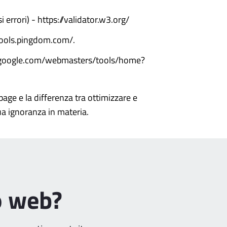
 errori) - https://validator.w3.org/
/tools.pingdom.com/.
www.google.com/webmasters/tools/home?
page e la differenza tra ottimizzare e
tua ignoranza in materia.
o web?