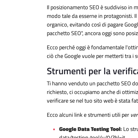
Il posizionamento SEO è suddiviso in mol
modo tale da esserne in protagonisti. I
organico, evitando così di pagare Google
pacchetto SEO", ancora oggi sono posiz
Ecco perché oggi è fondamentale l'ottimi
ciò che Google vuole per metterti tra i su
Strumenti per la verific
Ti hanno venduto un pacchetto SEO dov
richiesto, ci occupiamo anche di ottimizz
verificare se nel tuo sito web è stata f
Ecco alcuni link e strumenti utili per
ver
Google Data Testing Tool
:
Lo str
data/testing-tool/u/0/?hl=it