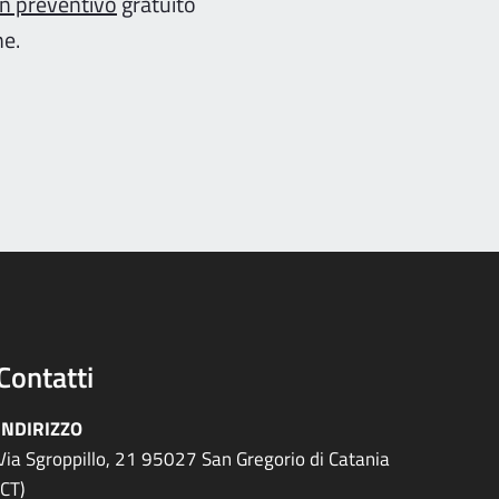
un preventivo
gratuito
ne.
Contatti
INDIRIZZO
Via Sgroppillo, 21 95027 San Gregorio di Catania
(CT)