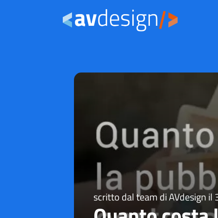
scritto dal team di AVdesign il
Quanto costa l