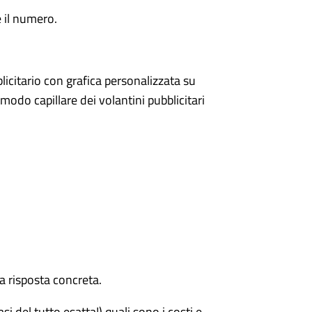
 il numero.
icitario con grafica personalizzata su
odo capillare dei volantini pubblicitari
a risposta concreta.
i del tutto esatta!) quali sono i costi e