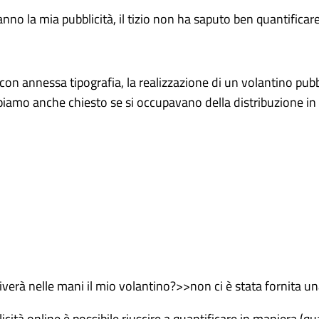
 la mia pubblicità, il tizio non ha saputo ben quantificare
on annessa tipografia, la realizzazione di un volantino pubbl
biamo anche chiesto se si occupavano della distribuzione in m
erà nelle mani il mio volantino?>>non ci è stata fornita un
ità online è possibile riuscire a quantificare in maniera (quas