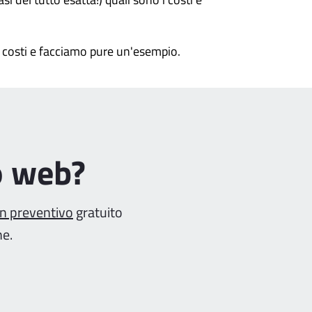
i costi e facciamo pure un'esempio.
o web?
un preventivo
gratuito
ne.