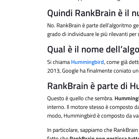
Quindi RankBrain è il nu
No. RankBrain è parte dell’algoritmo ge
grado di individuare le più rilevanti per 
Qual è il nome dell’algo
Si chiama
Hummingbird
, come già det
2013, Google ha finalmente coniato un
RankBrain è parte di 
Questo è quello che sembra.
Hummingbi
interno. Il motore stesso è composto da v
modo, Hummingbird è composto da varie 
In particolare, sappiamo che RankBrain 
fatto che
RankBrain non gestisca tutte