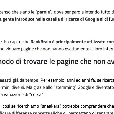
penso che siano le “
parole
”, dove per parole intendo tutto da
a gente introduce nella casella di ricerca di Google
al di fu
, ho capito che
RankBrain è principalmente utilizzato com
individuare pagine che non hanno esattamente al loro interno
odo di trovare le pagine che non a
esatti già da tempo
. Per esempio, anni ed anni fa, se ricer
mini diversi. Ma grazie allo “stemming” Google è diventato 
a variazione di “corsa”.
i, così se ricerchiamo “sneakers”, potrebbe comprendere che
ficare differenze concettuali
che gli permettano di separare