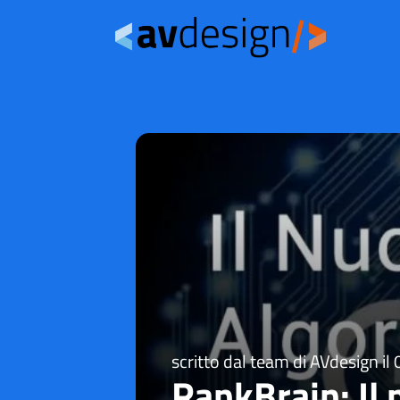
scritto dal team di AVdesign il
RankBrain: Il 