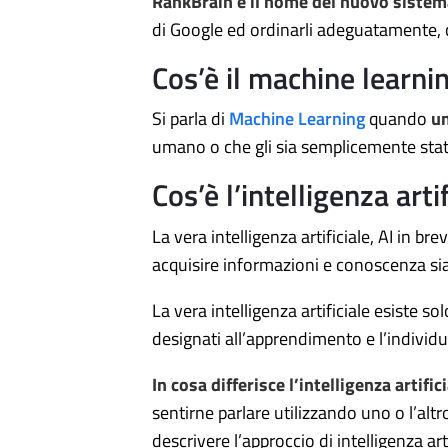
RankBrain è il nome del nuovo sistem
di Google ed ordinarli adeguatamente
Cos’è il machine learni
Si parla di
Machine Learning
quando
un
umano o che gli sia semplicemente stat
Cos’è l’intelligenza arti
La vera intelligenza artificiale, AI in b
acquisire informazioni e conoscenza si
La vera intelligenza artificiale esiste so
designati all’apprendimento e l’individ
In cosa differisce l’intelligenza artifi
sentirne parlare utilizzando uno o l’al
descrivere l’approccio di intelligenza arti