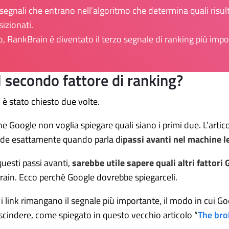
 segnali che entrano nell’algoritmo che determina quali risu
izionati.
to, RankBrain è diventato il terzo segnale di ranking più impor
il secondo fattore di ranking?
 è stato chiesto due volte.
e Google non voglia spiegare quali siano i primi due. L’arti
ende esattamente quando parla di
passi avanti nel machine l
uesti passi avanti,
sarebbe utile sapere quali altri fattor
rain. Ecco perché Google dovrebbe spiegarceli.
link rimangano il segnale più importante, il modo in cui Goog
cindere, come spiegato in questo vecchio articolo “
The bro