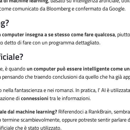
a di machine learning
, basato su intelligenza artificiale, util
, come comunicato da Bloomberg e confermato da Google.
ng?
 computer insegna a se stesso come fare qualcosa
, piutt
o detto di fare con un programma dettagliato.
ficiale?
reve, è quando
un computer può essere intelligente come u
a pensando che traendo conclusioni da quello che ha già a
lo nella fantascienza e nei romanzi. In pratica, l’ AI è utilizz
uazione di
connessioni
tra le informazioni.
ciale dal machine learning?
Riferendoci a RankBrain, sembra 
tro termine scambievolmente, oppure potreste sentir parlare d
ficiale che è stato utilizzato.