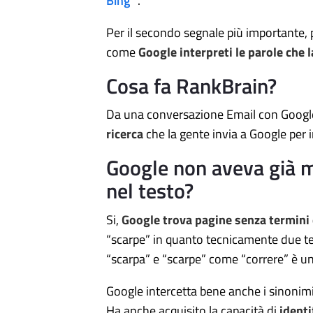
Bing
” .
Per il secondo segnale più importante, 
come
Google interpreti le parole che l
Cosa fa RankBrain?
Da una conversazione Email con Google
ricerca
che la gente invia a Google per 
Google non aveva già m
nel testo?
Si,
Google trova pagine senza termini 
“scarpe” in quanto tecnicamente due ter
“scarpa” e “scarpe” come “correre” è un
Google intercetta bene anche i sinonim
Ha anche acquisito la capacità di
identi