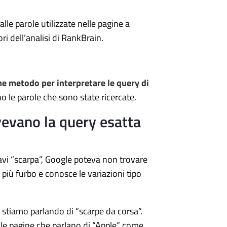
lle parole utilizzate nelle pagine a
ori dell’analisi di RankBrain.
e metodo per interpretare le query di
 le parole che sono state ricercate.
vevano la query esatta
cavi “scarpa”, Google poteva non trovare
più furbo e conosce le variazioni tipo
 stiamo parlando di “scarpe da corsa”.
 le pagine che parlano di “Apple” come