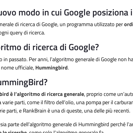
ovo modo in cui Google posiziona i r
nerale di ricerca di Google, un programma utilizzato per
ord
ogni query di ricerca.
ritmo di ricerca di Google?
to in passato. Per anni, l’algoritmo generale di Google non
 nome ufficiale,
Hummingbird
.
HummingBird?
rd è l’algoritmo di ricerca generale
, proprio come un’aut
arie parti, come il filtro dell’olio, una pompa per il carburan
parti, e RankBrain è una di queste, una delle più recenti.
sia parte dell’algoritmo generale di Hummingbird perché l’ar
 le ricerche
, come solo l’algoritmo generale fa.